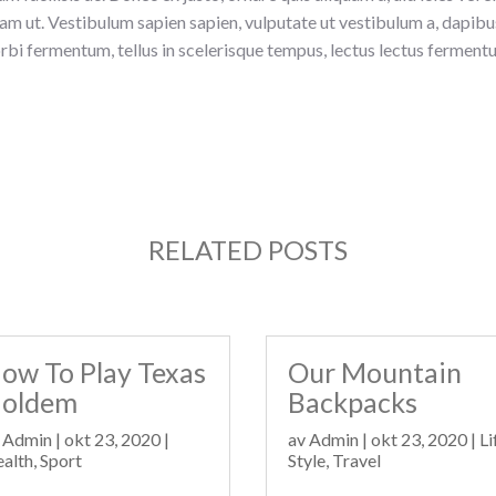
uam ut. Vestibulum sapien sapien, vulputate ut vestibulum a, dapibu
orbi fermentum, tellus in scelerisque tempus, lectus lectus fermen
RELATED POSTS
ow To Play Texas
Our Mountain
oldem
Backpacks
v
Admin
|
okt 23, 2020
|
av
Admin
|
okt 23, 2020
|
Li
alth
,
Sport
Style
,
Travel