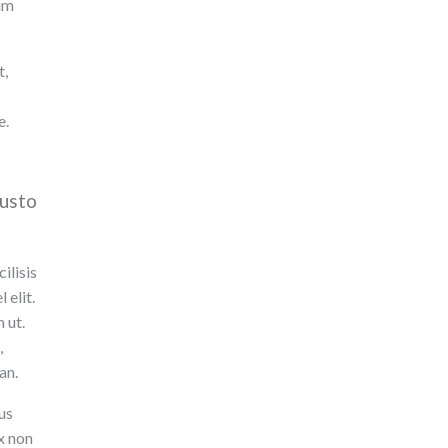
tum
t,
e.
justo
ilisis
 elit.
 ut.
,
an.
us
x non