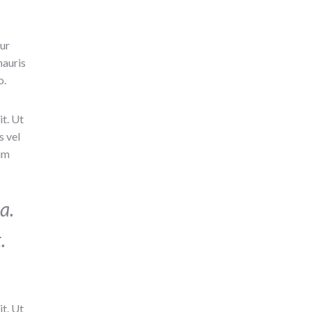
tur
mauris
o.
it. Ut
s vel
tum
a.
.
it. Ut