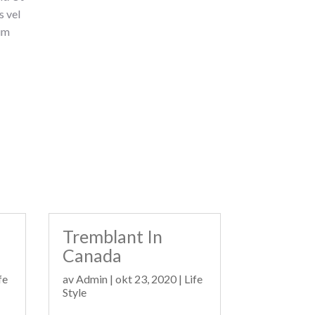
s vel
tum
Tremblant In
Canada
fe
av
Admin
|
okt 23, 2020
|
Life
Style