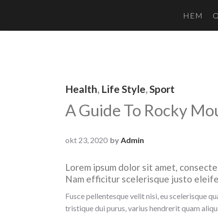
HEM
Health
,
Life Style
,
Sport
A Guide To Rocky Mou
okt 23, 2020
by
Admin
Lorem ipsum dolor sit amet, consectet
Nam efficitur scelerisque justo eleif
Fusce pellentesque velit nisi, eu scelerisque qua
tristique dui purus, varius hendrerit quam aliq