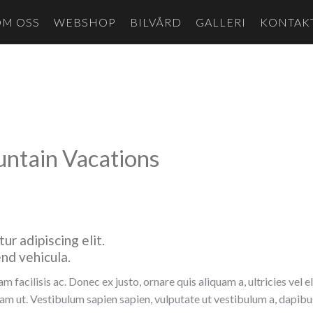
OM OSS
WEBSHOP
BILVÅRD
GALLERI
KONTAK
ntain Vacations
ur adipiscing elit.
end vehicula.
m facilisis ac. Donec ex justo, ornare quis aliquam a, ultricies vel el
uam ut. Vestibulum sapien sapien, vulputate ut vestibulum a, dapibu