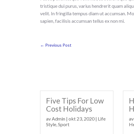
tristique dui purus, varius hendrerit quam aliq
velit. In fringilla tempus diam ut accumsan. M
sapien, facilisis accumsan tellus ex non mi.
←
Previous Post
Five Tips For Low
H
Cost Holidays
H
av
Admin
|
okt 23, 2020
|
Life
a
Style
,
Sport
He