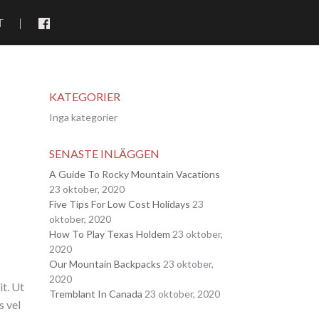
T
|
KATEGORIER
Inga kategorier
SENASTE INLÄGGEN
A Guide To Rocky Mountain Vacations
23 oktober, 2020
Five Tips For Low Cost Holidays
23
oktober, 2020
How To Play Texas Holdem
23 oktober,
2020
Our Mountain Backpacks
23 oktober,
2020
it. Ut
Tremblant In Canada
23 oktober, 2020
s vel