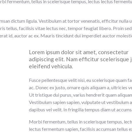
orbi fermentum, tellus in scelerisque tempus, lectus lectus fermen
an dictum ligula. Vestibulum at tortor venenatis, efficitur nulla u
s tellus, facilisis vitae lectus nec, tempor feugiat libero. Proin sed
erat id, auctor ac ex. Mauris tincidunt dui imperdiet auctor molesti
Lorem ipsum dolor sit amet, consectetur
adipiscing elit. Nam efficitur scelerisque 
eleifend vehicula.
Fusce pellentesque velit nisi, eu scelerisque quam fac
ac. Donec ex justo, ornare quis aliquam a, ultricies vel
Ut tristique dui purus, varius hendrerit quam aliquam
Vestibulum sapien sapien, vulputate ut vestibulum a
dapibus vel velit. In fringilla tempus diam ut accums
Morbi fermentum, tellus in scelerisque tempus, lect
lectus fermentum sapien, facilisis accumsan tellus e